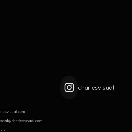
charlesvisual
rlesvisual.com
rcial@charlesvisual.com
125