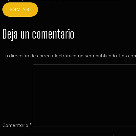
o
m
ENVIAR
b
r
Deja un comentario
e
e
l
e
Tu dirección de correo electrónico no será publicada.
Los cam
c
t
r
ó
n
i
c
o
Comentario
*